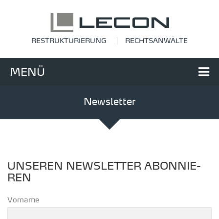
RESTRUKTURIERUNG
RECHTSANWÄLTE
MENÜ
Newsletter
UN­SE­REN NEWS­LET­TER ABON­NIE­
REN
Vorname