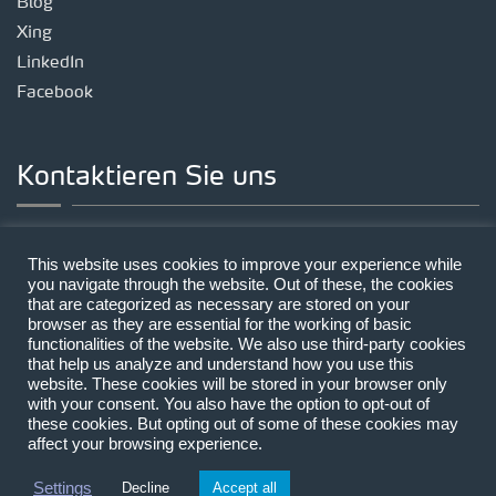
Blog
Xing
LinkedIn
Facebook
Kontaktieren Sie uns
Standort München
This website uses cookies to improve your experience while
Landsberger Straße 191, 80687 München
you navigate through the website. Out of these, the cookies
that are categorized as necessary are stored on your
Telefon:
+49 89 | 212314-0
browser as they are essential for the working of basic
E-Mail:
mail@lecon.eu
functionalities of the website. We also use third-party cookies
that help us analyze and understand how you use this
website. These cookies will be stored in your browser only
with your consent. You also have the option to opt-out of
these cookies. But opting out of some of these cookies may
affect your browsing experience.
Copyright © 2026 LECON
Kontakt
Settings
Decline
Accept all