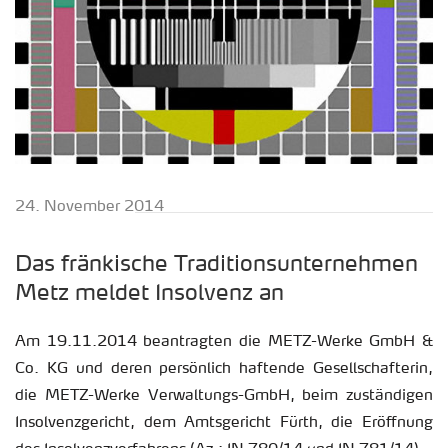
24. No­vem­ber 2014
Das frän­ki­sche Tra­di­ti­ons­un­ter­neh­men
Metz mel­det In­sol­venz an
Am 19.11.2014 be­an­trag­ten die METZ-Werke GmbH &
Co. KG und deren per­sön­lich haf­ten­de Ge­sell­schaf­te­rin,
die METZ-Werke Ver­wal­tungs-GmbH, beim zu­stän­di­gen
In­sol­venz­ge­richt, dem Amts­ge­richt Fürth, die Er­öff­nung