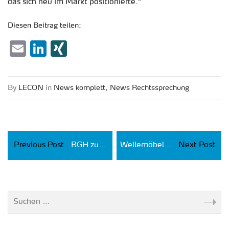
das sich neu im Markt po­si­tio­nier­te.“
Die­sen Bei­trag tei­len:
Email
LinkedIn
XING
By
LECON
in
News kom­plett
,
News Rechts­spre­chung
Previous Post
BGH zur Haftung der Mitglieder eines Gläubigerausschusses
Wellemöbel will sich in Eigenverwaltung sanieren
Next Post