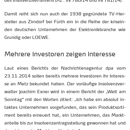
des In­sol­venz­ver­fah­rens (Az.: IN 780/14 und IN 781/14).
Damit reiht sich nun auch der 1938 ge­grün­de­te TV-Her­
stel­ler aus Zirn­dorf bei Fürth ein in die Reihe der kri­seln­
den deut­schen Un­ter­neh­men der Elek­tro­nik­bran­che wie
Grundig oder LOEWE.
Meh­re­re In­ves­to­ren zei­gen In­ter­es­se
Laut eines Be­richts der Nach­rich­ten­agen­tur dpa vom
23.11.2014 sol­len be­reits meh­re­re In­ves­to­ren ihr In­ter­es­
se an Metz be­kun­det haben. Der vor­läu­fi­ge In­sol­venz­ver­
wal­ter Joa­chim Exner wird in einem Be­richt der „Welt am
Sonn­tag“ mit den Wor­ten zi­tiert: „Ich habe ein ab­so­lut in­
tak­tes Un­ter­neh­men vor­ge­fun­den, das sein Pro­duktsor­ti­
ment be­reits er­neu­ert hat, ein Un­ter­neh­men, das Markt­
an­tei­le bis zur In­sol­venz­an­trags­stel­lung ge­won­nen hat und