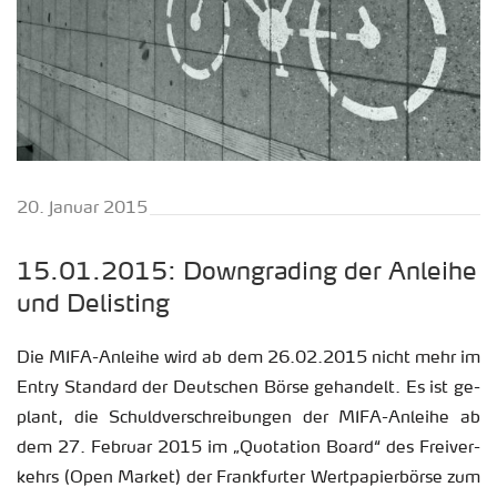
20. Ja­nu­ar 2015
15.01.2015: Down­gra­ding der An­lei­he
und De­lis­ting
Die MIFA-An­lei­he wird ab dem 26.02.2015 nicht mehr im
Entry Stan­dard der Deut­schen Börse ge­han­delt. Es ist ge­
plant, die Schuld­ver­schrei­bun­gen der MIFA-An­lei­he ab
dem 27. Fe­bru­ar 2015 im „Quo­ta­ti­on Board“ des Frei­ver­
kehrs (Open Mar­ket) der Frank­fur­ter Wert­pa­pier­bör­se zum