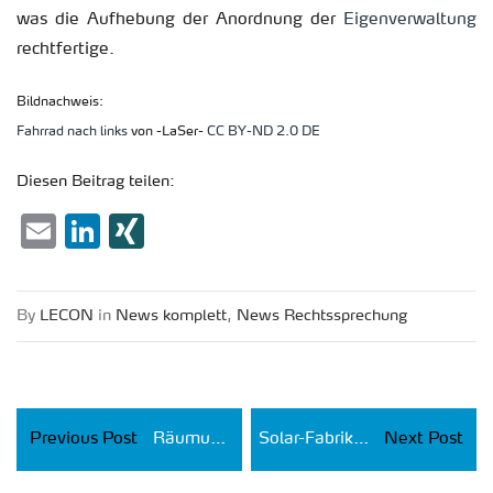
was die Auf­he­bung der An­ord­nung der
Ei­gen­ver­wal­tung
recht­fer­ti­ge.
Bild­nach­weis:
Fahr­rad nach links
von -LaSer-
CC BY-ND 2.0 DE
Die­sen Bei­trag tei­len:
Email
LinkedIn
XING
By
LECON
in
News kom­plett
,
News Rechts­spre­chung
Previous Post
Räumungsverkauf bei Schlichting
Solar-Fabrik AG geht in Eigenverwaltung
Next Post