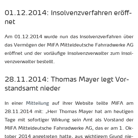
01.12.2014: In­sol­venz­ver­fah­ren er­öff­
net
Am 01.12.2014 wurde nun das In­sol­venz­ver­fah­ren über
das Ver­mö­gen der MIFA Mit­tel­deut­sche Fahr­rad­wer­ke AG
er­öff­net und der vor­läu­fi­ge In­sol­venz­ver­wal­ter zum In­sol­
venz­ver­wal­ter be­stellt.
28.11.2014: Tho­mas Mayer legt Vor­
stands­amt nie­der
In einer
Mit­tei­lung
auf ihrer Web­site teil­te MIFA am
28.11.2014 mit: „Herr Tho­mas Mayer hat am heu­ti­gen
Tage mit so­for­ti­ger Wir­kung sein Amt als Vor­stand der
MIFA Mit­tel­deut­sche Fahr­rad­wer­ke AG, das er am 1. Ok­
to­ber 2014 an­ge­tre­ten hatte, aus wich­ti­gem Grund nie­