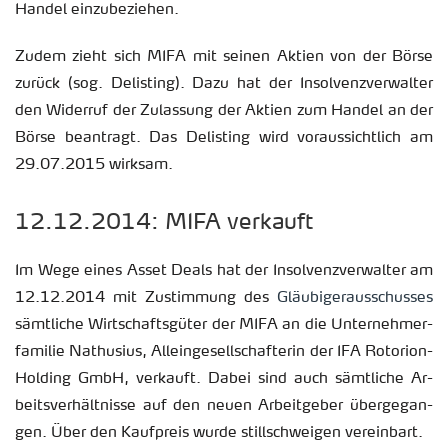
Han­del ein­zu­be­zie­hen.
Zudem zieht sich MIFA mit sei­nen Ak­ti­en von der Börse
zu­rück (sog. De­lis­ting). Dazu hat der In­sol­venz­ver­wal­ter
den Wi­der­ruf der Zu­las­sung der Ak­ti­en zum Han­del an der
Börse be­an­tragt. Das De­lis­ting wird vor­aus­sicht­lich am
29.07.2015 wirk­sam.
12.12.2014: MIFA ver­kauft
Im Wege eines Asset Deals hat der In­sol­venz­ver­wal­ter am
12.12.2014 mit Zu­stim­mung des
Gläu­bi­ger­aus­schus­ses
sämt­li­che Wirt­schafts­gü­ter der MIFA an die Un­ter­neh­mer­
fa­mi­lie Na­thu­si­us, Al­lein­ge­sell­schaf­te­rin der IFA Ro­to­ri­on-
Hol­ding GmbH, ver­kauft. Dabei sind auch sämt­li­che Ar­
beits­ver­hält­nis­se auf den neuen Ar­beit­ge­ber über­ge­gan­
gen. Über den Kauf­preis wurde still­schwei­gen ver­ein­bart.