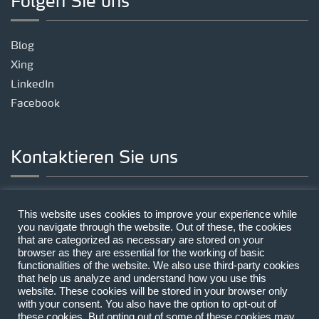
Folgen Sie uns
Blog
Xing
LinkedIn
Facebook
Kontaktieren Sie uns
Standort München
This website uses cookies to improve your experience while
Landsberger Straße 191, 80687 München
you navigate through the website. Out of these, the cookies
that are categorized as necessary are stored on your
Telefon:
+49 89 | 212314-0
browser as they are essential for the working of basic
E-Mail:
mail@lecon.eu
functionalities of the website. We also use third-party cookies
that help us analyze and understand how you use this
website. These cookies will be stored in your browser only
with your consent. You also have the option to opt-out of
these cookies. But opting out of some of these cookies may