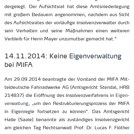
der­ge­legt. Der Auf­sichts­rat hat diese Amts­nie­der­le­gung
mit gro­ßem Be­dau­ern an­ge­nom­men, nach­dem aus Sicht
des Auf­sichts­ra­tes der vor­läu­fi­ge In­sol­venz­ver­wal­ter durch
sein Ver­hal­ten und seine Maß­nah­men einen wei­te­ren
Ver­bleib für Herrn Mayer un­zu­mut­bar ge­macht hat.“
14.11.2014: Keine
Ei­gen­ver­wal­tung
bei MIFA
Am 29.09.2014 be­an­trag­te der Vor­stand der MIFA Mit­
tel­deut­sche Fahr­rad­wer­ke AG (Amts­ge­richt Sten­dal, HRB
214837) die Er­öff­nung des In­sol­venz­ver­fah­rens in
Ei­gen­
ver­wal­tung
, „um den Re­struk­tu­rie­rungs­pro­zess der MIFA
in Ei­gen­re­gie fort­set­zen zu kön­nen“. Das Amts­ge­richt
Halle (Saale) be­nann­te als zu­stän­di­ges In­sol­venz­ge­richt
am glei­chen Tag Rechts­an­walt Prof. Dr. Lucas F. Flö­ther