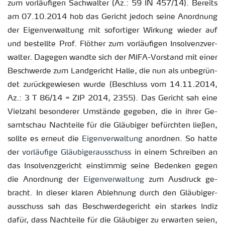
zum vor­läu­fi­gen Sach­wal­ter (Az.: 59 IN 457/14). Be­reits
am 07.10.2014 hob das Ge­richt je­doch seine An­ord­nung
der Ei­gen­ver­wal­tung mit so­for­ti­ger Wir­kung wie­der auf
und be­stell­te Prof. Flö­ther zum vor­läu­fi­gen In­sol­venz­ver­
wal­ter. Da­ge­gen wand­te sich der MIFA-Vor­stand mit einer
Be­schwer­de zum Land­ge­richt Halle, die nun als un­be­grün­
det zu­rück­ge­wie­sen wurde (Be­schluss vom 14.11.2014,
Az.: 3 T 86/14 = ZIP 2014, 2355). Das Ge­richt sah eine
Viel­zahl be­son­de­rer Um­stän­de ge­ge­ben, die in ihrer Ge­
samt­schau Nach­tei­le für die Gläu­bi­ger be­fürch­ten lie­ßen,
soll­te es er­neut die
Ei­gen­ver­wal­tung
an­ord­nen. So hatte
der
vor­läu­fi­ge Gläu­bi­ger­aus­schuss
in einem Schrei­ben an
das In­sol­venz­ge­richt ein­stim­mig seine Be­den­ken gegen
die An­ord­nung der
Ei­gen­ver­wal­tung
zum Aus­druck ge­
bracht. In die­ser kla­ren Ab­leh­nung durch den Gläu­bi­ger­
aus­schuss sah das Be­schwer­de­ge­richt ein star­kes Indiz
dafür, dass Nach­tei­le für die Gläu­bi­ger zu er­war­ten seien,