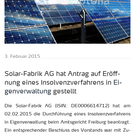
3. Fe­bru­ar 2015
Solar-Fa­brik AG hat An­trag auf Er­öff­
nung eines In­sol­venz­ver­fah­rens in
Ei­
gen­ver­wal­tung
ge­stellt
Die Solar-Fa­brik AG (ISIN: DE0006614712) hat am
02.02.2015 die Durch­füh­rung eines In­sol­venz­ver­fah­rens
in Ei­gen­ver­wal­tung beim Amts­ge­richt Frei­burg be­an­tragt.
Ein ent­spre­chen­der Be­schluss des Vor­stands war mit Zu­