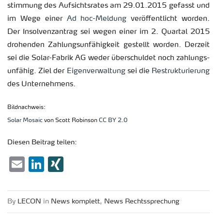
stim­mung des Auf­sichts­ra­tes am 29.01.2015 ge­fasst und
im Wege einer
Ad hoc-Mel­dung
ver­öf­fent­licht wor­den.
Der In­sol­venz­an­trag sei wegen einer im 2. Quar­tal 2015
dro­hen­den Zah­lungs­un­fä­hig­keit ge­stellt wor­den. Der­zeit
sei die Solar-Fa­brik AG weder über­schul­det noch zah­lungs­
un­fä­hig. Ziel der
Ei­gen­ver­wal­tung
sei die
Re­struk­tu­rie­rung
des Un­ter­neh­mens.
Bild­nach­weis:
Solar Mo­saic
von Scott Ro­bin­son
CC BY 2.0
Die­sen Bei­trag tei­len:
Email
LinkedIn
XING
By
LECON
in
News kom­plett
,
News Rechts­spre­chung