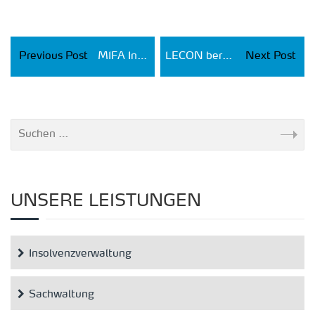
Previous Post
MIFA Insolvenz
LECON berät GRANITWERK VATES bei der Durchführung eines Eigenverwaltungsverfahrens nach § 270a InsO
Next Post
UNSERE LEISTUNGEN
Insolvenzverwaltung
Sachwaltung