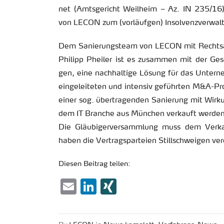
net (Amts­ge­richt Weil­heim – Az. IN 235/16)
von LECON zum (vor­läuf­gen) In­sol­venz­ver­wal­t
Dem Sa­nie­rungs­team von LECON mit Rechts­an
Phil­ipp Phei­ler ist es zu­sam­men mit der Ge
gen, eine nach­hal­ti­ge Lö­sung für das Un­ter­
ein­ge­lei­te­ten und in­ten­siv ge­führ­ten M&A-
einer sog. über­tra­gen­den Sa­nie­rung mit Wir
dem IT Bran­che aus Mün­chen ver­kauft wer­den. Sä
Die Gläu­bi­ger­ver­samm­lung muss dem Ver­k
haben die Ver­trags­par­tei­en Still­schwei­gen ver­
Die­sen Bei­trag tei­len:
Email
LinkedIn
XING