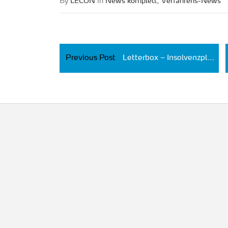
By
LECON
in
News kom­plett
,
Ver­fah­rens-News
Previous Post
Letterbox – Insolvenzplan mit 100 % Quote nach Fortführung