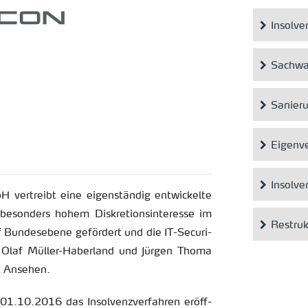
Insolve
Sachwa
Sanieru
Eigenv
Insolve
ver­treibt eine ei­gen­stän­dig ent­wi­ckel­te
on­ders hohem Dis­kre­ti­ons­in­ter­es­se im
Restru
Bun­des­ebe­ne ge­för­dert und die IT-Se­cu­ri­
rrn Olaf Mül­ler-Ha­ber­land und Jür­gen Thoma
t An­se­hen.
10.2016 das In­sol­venz­ver­fah­ren er­öff­