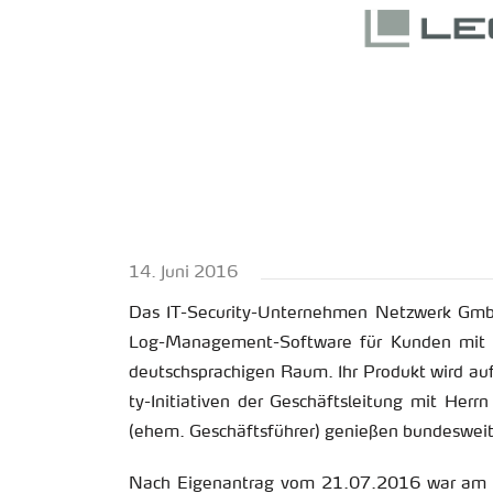
14. Juni 2016
Das IT-Se­cu­ri­ty-Un­ter­neh­men Netz­werk GmbH 
Log-Ma­nage­ment-Soft­ware für Kun­den mit be­s
deutsch­spra­chi­gen Raum. Ihr Pro­dukt wird auf 
ty-In­itia­ti­ven der Ge­schäfts­lei­tung mit He
(ehem. Ge­schäfts­füh­rer) ge­nie­ßen bun­des­wei
Nach Ei­gen­an­trag vom 21.07.2016 war am 01.