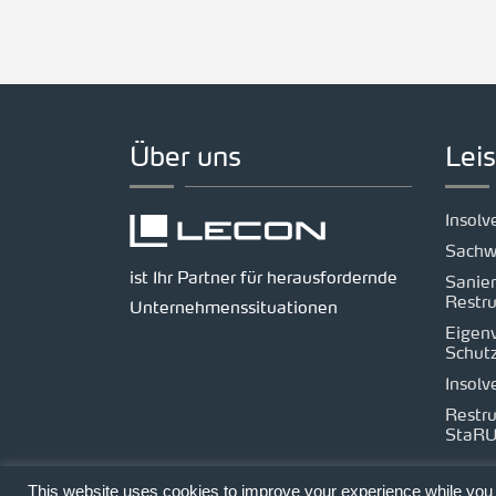
Über uns
Lei
Insol
Sachw
ist Ihr Partner für herausfordernde
Sanie
Restru
Unternehmenssituationen
Eigen
Schut
Insolv
Restru
StaR
This website uses cookies to improve your experience while you n