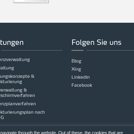
stungen
Folgen Sie uns
venzverwaltung
Blog
altung
Xing
rungskonzepte &
LinkedIn
kturierung
Facebook
verwaltung &
zschirmverfahren
enzplanverfahren
kturierungsplan nach
UG
avigate through the website. Out of these, the cookies that are