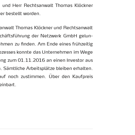
 und Herr Rechts­an­walt Tho­mas Klöck­ner
er be­stellt wor­den.
­walt Tho­mas Klöck­ner und Rechts­an­walt
­schäfts­füh­rung der Netz­werk GmbH ge­lun­
neh­men zu fin­den. Am Ende eines früh­zei­tig
Pro­zes­ses konn­te das Un­ter­neh­men im Wege
­kung zum 01.11.2016 an einen In­ves­tor aus
mt­li­che Ar­beits­plät­ze blei­ben er­hal­ten.
auf noch zu­stim­men. Über den Kauf­preis
ein­bart.