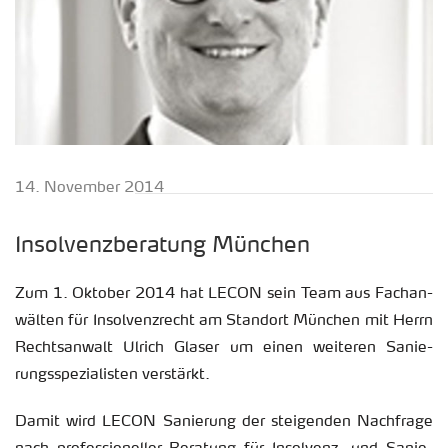
14. No­vem­ber 2014
In­sol­venz­be­ra­tung Mün­chen
Zum 1. Ok­to­ber 2014 hat LECON sein Team aus Fach­an­
wäl­ten für In­sol­venz­recht am Stand­ort Mün­chen mit Herrn
Rechts­an­walt Ul­rich Gla­ser um einen wei­te­ren Sa­nie­
rungs­spe­zia­lis­ten ver­stärkt.
Damit wird LECON Sa­nie­rung der stei­gen­den Nach­fra­ge