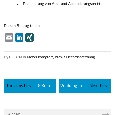
Rea­li­sie­rung von Aus- und Ab­son­de­rungs­rech­ten
Die­sen Bei­trag tei­len:
Email
LinkedIn
XING
By
LECON
in
News kom­plett
,
News Rechts­spre­chung
Previous Post
LG Köln: Bayer 04 Leverkusen muss ca. 16 Mio. € an Sponsorengelder zurückzahlen
Verdrängungswettbewerb bei Fernbus-Anbietern
Next Post