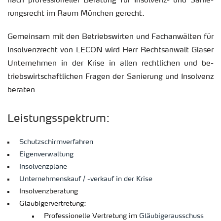
nach pro­fes­sio­nel­ler Be­ra­tung für In­sol­venz- und Sa­nie­
rungs­recht im Raum Mün­chen ge­recht.
Ge­mein­sam mit den Be­triebs­wir­ten und Fach­an­wäl­ten für
In­sol­venz­recht von LECON wird Herr Rechts­an­walt Gla­ser
Un­ter­neh­men in der Krise in allen recht­li­chen und be­
triebs­wirt­schaft­li­chen Fra­gen der Sa­nie­rung und In­sol­venz
be­ra­ten.
Leis­tungs­spek­trum:
Schutz­schirm­ver­fah­ren
Ei­gen­ver­wal­tung
In­sol­venz­plä­ne
Un­ter­neh­mens­kauf / -ver­kauf in der Krise
In­sol­venz­be­ra­tung
Gläu­bi­ger­ver­tre­tung:
Pro­fes­sio­nel­le Ver­tre­tung im
Gläu­bi­ger­aus­schuss