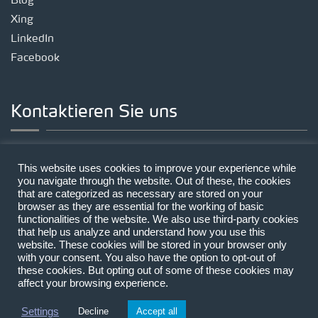
Blog
Xing
LinkedIn
Facebook
Kontaktieren Sie uns
Standort München
This website uses cookies to improve your experience while
Landsberger Straße 191, 80687 München
you navigate through the website. Out of these, the cookies
that are categorized as necessary are stored on your
Telefon:
+49 89 | 212314-0
browser as they are essential for the working of basic
E-Mail:
mail@lecon.eu
functionalities of the website. We also use third-party cookies
that help us analyze and understand how you use this
website. These cookies will be stored in your browser only
with your consent. You also have the option to opt-out of
these cookies. But opting out of some of these cookies may
affect your browsing experience.
Copyright © 2026 LECON
Kontakt
Settings
Decline
Accept all