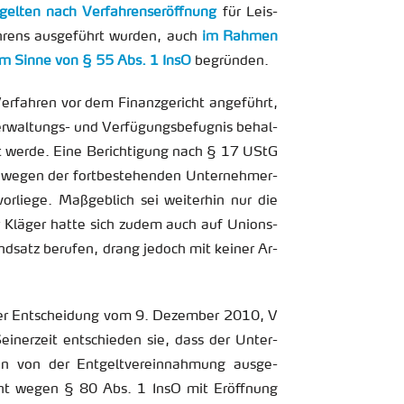
el­ten nach Ver­fah­rens­er­öff­nung
für Leis­
ah­rens aus­ge­führt wur­den, auch
im Rah­men
ten im Sinne von § 55 Abs. 1 InsO
be­grün­den.
r­fah­ren vor dem Fi­nanz­ge­richt an­ge­führt,
r­wal­tungs- und Ver­fü­gungs­be­fug­nis be­hal­
lt werde. Eine Be­rich­ti­gung nach § 17 UStG
egen der fort­be­stehen­den Un­ter­neh­me­r­
 vor­lie­ge. Ma­ß­geb­lich sei wei­ter­hin nur die
Der Klä­ger hatte sich zudem auch auf Uni­ons­
nd­satz be­ru­fen, drang je­doch mit kei­ner Ar­
er Ent­schei­dung vom 9. De­zem­ber 2010, V
i­ner­zeit ent­schie­den sie, dass der Un­ter­
en von der Ent­gelt­ver­ein­nah­mung aus­ge­
 geht wegen § 80 Abs. 1 InsO mit Er­öff­nung