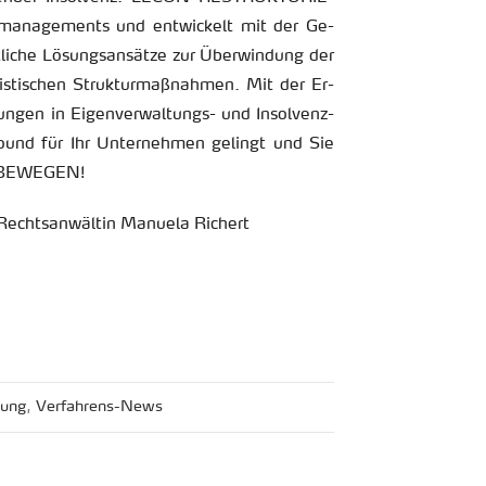
­ma­nage­ments und ent­wi­ckelt mit der Ge­
t­li­che Lö­sungs­an­sät­ze zur Über­win­dung der
­ris­ti­schen Struk­tur­maß­nah­men. Mit der Er­
un­gen in Ei­gen­ver­wal­tungs- und In­sol­venz­
ound für Ihr Un­ter­neh­men ge­lingt und Sie
R BE­WE­GEN!
s­an­wäl­tin Ma­nue­la Ri­chert
hung
,
Ver­fah­rens-News