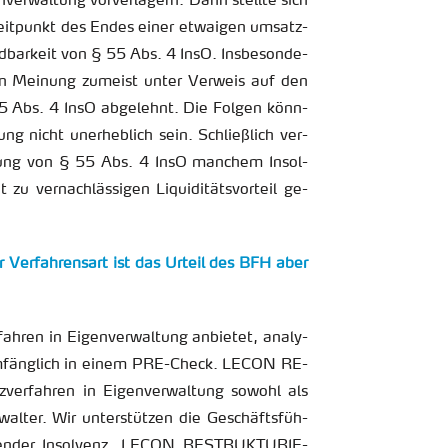
­ver­wal­tung vor­ver­la­gern. Dann stell­te sich
t­punkt des Endes einer et­wai­gen um­satz­
d­bar­keit von § 55 Abs. 4 InsO. Ins­be­son­de­
­den Mei­nung zu­meist unter Ver­weis auf den
55 Abs. 4 InsO ab­ge­lehnt. Die Fol­gen könn­
tung nicht un­er­heb­lich sein. Schlie­ß­lich ver­
n­dung von § 55 Abs. 4 InsO man­chem In­sol­
zu ver­nach­läs­si­gen Li­qui­di­täts­vor­teil ge­
er Ver­fah­rens­art ist das Ur­teil des BFH aber
ah­ren in Ei­gen­ver­wal­tung an­bie­tet, ana­ly­
­fäng­lich in einem PRE-Check. LECON RE­
ver­fah­ren in Ei­gen­ver­wal­tung so­wohl als
­wal­ter. Wir un­ter­stüt­zen die Ge­schäfts­füh­
­hen­der In­sol­venz. LECON RE­STRUK­TU­RIE­