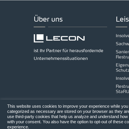
Über uns
Lei
Insol
Sachw
ist Ihr Partner für herausfordernde
Sanie
Restru
Unternehmenssituationen
Eigen
Schut
Insolv
Restru
StaR
This website uses cookies to improve your experience while you n
categorized as necessary are stored on your browser as they are e
use third-party cookies that help us analyze and understand how 
with your consent. You also have the option to opt-out of these 
Copyright © 2026 LECON
Kontakt
Impr
experience.