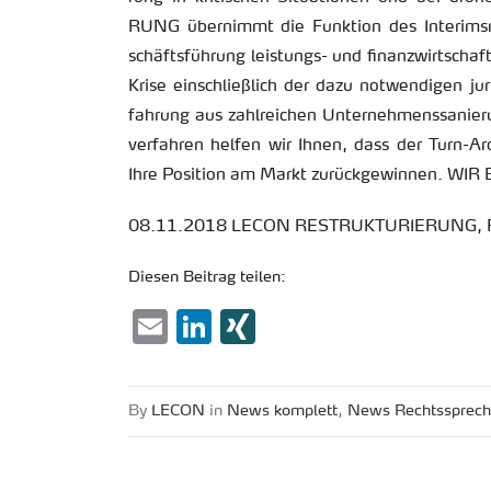
RUNG über­nimmt die Funk­ti­on des In­te­rims
schäfts­füh­rung leis­tungs- und fi­nanz­wirt­schaf
Krise ein­schlie­ß­lich der dazu not­wen­di­gen ju
fah­rung aus zahl­rei­chen Un­ter­neh­mens­sa­nie­r
ver­fah­ren hel­fen wir Ihnen, dass der Turn-Ar
Ihre Po­si­ti­on am Markt zu­rück­ge­win­nen. WI
08.11.2018 LECON RE­STRUK­TU­RIE­RUNG, Recht
Die­sen Bei­trag tei­len:
Email
LinkedIn
XING
By
LECON
in
News kom­plett
,
News Rechts­spre­c