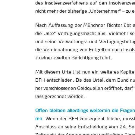
des In­sol­venz­ver­fah­rens auf den In­sol­venz­v
nicht mehr der bis­he­ri­ge „Un­ter­neh­mer“ – zu e
Nach Auf­fas­sung der Münch­ner Rich­ter übt au
die „alte“ Ver­fü­gungs­macht aus. Viel­mehr sei
und seine Ver­wal­tungs- und Ver­fü­gungs­be­fug­n
die Ver­ein­nah­mung von Ent­gel­ten nach In­sol­v
zu einer zwei­ten Be­rich­ti­gung führt.
Mit die­sem Ur­teil ist nun ein wei­te­res Ka­pi­te
BFH ent­schie­den. Da das Ur­teil dem Bund nun 
her ver­schlos­se­nen Geld­quel­len er­öff­net, d
lass ge­rech­net wer­den.
Offen
blei­ben al­ler­dings wei­ter­hin die Fra­gen
ren
.
Wenn der BFH kon­se­quent blie­be, müss­t
An­schluss an seine Ent­schei­dung vom 24. Se