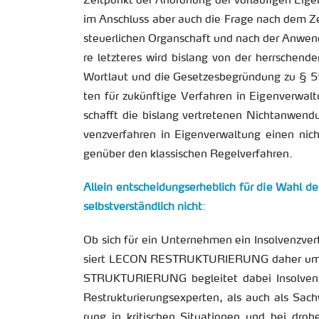
Zeit­punkt der An­ord­nung der vor­läu­fi­gen Ei­gen
im An­schluss aber auch die Frage nach dem Zei
steu­er­li­chen Or­gan­schaft und nach der An­wen
re letz­te­res wird bis­lang von der herr­schen
Wort­laut und die Ge­set­zes­be­grün­dung zu § 
ten für zu­künf­ti­ge Ver­fah­ren in Ei­gen­ver­wal­
schafft die bis­lang ver­tre­te­nen Nicht­an­we
venz­ver­fah­ren in Ei­gen­ver­wal­tung einen nicht 
gen­über den klas­si­schen Re­gel­ver­fah­ren.
Al­lein ent­schei­dungs­er­heb­lich für die Wahl d
selbst­ver­ständ­lich nicht
:
Ob sich für ein Un­ter­neh­men ein In­sol­venz­ver­f
siert LECON RE­STRUK­TU­RIE­RUNG daher um
STRUK­TU­RIE­RUNG be­glei­tet dabei In­sol­venz­
Re­struk­tu­rie­rungs­ex­per­ten, als auch als Sach
rung in kri­ti­schen Si­tua­tio­nen und bei dro