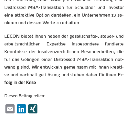
te­rer Sa­nie­rungs­tools sowie pro­fes­sio­nel­ler Be­ra­tung eine
Dis­tres­sed M&A-Trans­ak­ti­on für Schuld­ner und In­ves­tor
eine at­trak­ti­ve Op­ti­on dar­stel­len, ein Un­ter­neh­men zu sa­
nie­ren und des­sen Werte zu er­hal­ten.
LECON bie­tet Ihnen neben der ge­sell­schafts-, steu­er- und
ar­beits­recht­li­chen Ex­per­ti­se ins­be­son­de­re fun­dier­te
Kennt­nis­se der in­sol­venz­recht­li­chen Be­son­der­hei­ten, die
für das Ge­lin­gen einer Dis­tres­sed M&A-Trans­ak­ti­on not­
wen­dig sind. Wir ent­wi­ckeln ge­mein­sam mit Ihnen krea­ti­
ve und nach­hal­ti­ge Lö­sung und ste­hen daher für Ihren
Er­
folg in der Krise
.
Die­sen Bei­trag tei­len:
Email
LinkedIn
XING