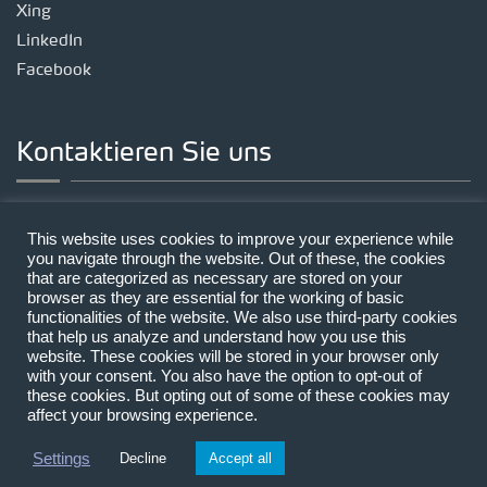
Xing
LinkedIn
Facebook
Kontaktieren Sie uns
Standort München
This website uses cookies to improve your experience while
Landsberger Straße 191, 80687 München
you navigate through the website. Out of these, the cookies
that are categorized as necessary are stored on your
Telefon:
+49 89 | 212314-0
browser as they are essential for the working of basic
E-Mail:
mail@lecon.eu
functionalities of the website. We also use third-party cookies
that help us analyze and understand how you use this
website. These cookies will be stored in your browser only
with your consent. You also have the option to opt-out of
these cookies. But opting out of some of these cookies may
affect your browsing experience.
Copyright © 2026 LECON
Kontakt
Settings
Decline
Accept all
Impressum und Datenschutz