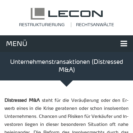
RESTRUKTURIERUNG
RECHTSANWÄLTE
MENÜ
Unternehmenstransaktionen (Distressed
M&A)
Dis­tres­sed M&A
steht für die Ver­äu­ße­rung oder den Er­
werb eines in die Krise ge­ra­te­nen oder schon in­sol­ven­ten
Un­ter­neh­mens. Chan­cen und Ri­si­ken für Ver­käu­fer und In­
ves­to­ren lie­gen in die­ser be­son­de­ren Si­tua­ti­on oft nahe
bei­ein­an­der. Die Re­form des In­sol­venz­rechts durch das