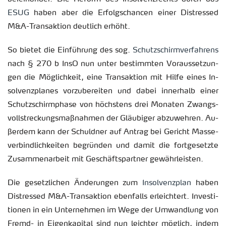
ESUG
haben aber die Er­folgs­chan­cen einer Dis­tres­sed
M&A-Trans­ak­ti­on deut­lich er­höht.
So bie­tet die Ein­füh­rung des sog.
Schutz­schirm­ver­fah­rens
nach § 270 b InsO nun unter be­stimm­ten Vor­aus­set­zun­
gen die Mög­lich­keit, eine Trans­ak­ti­on mit Hilfe eines In­
sol­venz­pla­nes vor­zu­be­rei­ten und dabei in­ner­halb einer
Schutz­schirm­pha­se von höchs­tens drei Mo­na­ten Zwangs­
voll­stre­ckungs­maß­nah­men der Gläu­bi­ger ab­zu­weh­ren. Au­
ßer­dem kann der Schuld­ner auf An­trag bei Ge­richt Mas­se­
ver­bind­lich­kei­ten be­grün­den und damit die fort­ge­setz­te
Zu­sam­men­ar­beit mit Ge­schäfts­part­ner ge­währ­leis­ten.
Die ge­setz­li­chen Än­de­run­gen zum
In­sol­venz­plan
haben
Dis­tres­sed M&A-Trans­ak­ti­on eben­falls er­leich­tert. In­ves­ti­
tio­nen in ein Un­ter­neh­men im Wege der Um­wand­lung von
Fremd- in Ei­gen­ka­pi­tal sind nun leich­ter mög­lich, indem