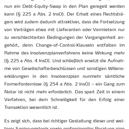
nun ein Debt-Equi­ty-Swap in den Plan ge­re­gelt wer­den
kann (§ 225 a Abs. 2 InsO). Der Er­halt eines Rechts­trä­
gers wird zudem da­durch at­trak­ti­ver, dass die Fort­set­zung
von Ver­trä­gen etwa mit Lie­fe­ran­ten oder Ver­mie­tern nur
zu ver­schlech­ter­ten Be­din­gun­gen der Ver­gan­gen­heit an­
ge­hört, denn Chan­ge-of-Con­t­rol-Klau­seln ent­fal­ten im
Rahme des In­sol­venz­plan­ver­fah­rens keine Wir­kung mehr
(§ 225 a Abs. 4 InsO). Und schlie­ß­lich er­setzt die Auf­nah­
me von Ge­sell­schaf­ter­be­schlüs­sen und sons­ti­gen Wil­lens­
er­klä­run­gen in den In­sol­venz­plan nun­mehr sämt­li­che
Form­er­for­der­nis­se (§ 254 a Abs. 2 InsO) – ein Gang zum
Notar ist nicht mehr er­for­der­lich. Das spart Zeit in einem
Ver­fah­ren, bei dem Schnel­lig­keit für den Er­folg einer
Trans­ak­ti­on we­sent­lich ist.
Es zeigt sich, dass bei rich­ti­ger Ge­stal­tung die­ser und wei­