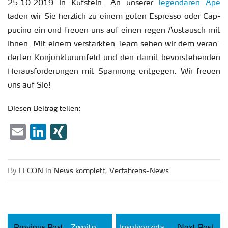
25.10.2019 in Kuf­stein. An un­se­rer
le­gen­dä­ren Ape
laden wir Sie herz­lich zu einem guten Es­pres­so oder Cap­
pu­ci­no ein und freu­en uns auf einen regen Aus­tausch mit
Ihnen. Mit einem ver­stärk­ten Team sehen wir dem ver­än­
der­ten Kon­junk­tur­um­feld und den damit be­vor­ste­hen­den
Her­aus­for­de­run­gen mit Span­nung ent­ge­gen. Wir freu­en
uns auf Sie!
Die­sen Bei­trag tei­len:
Email
LinkedIn
XING
By
LECON
in
News kom­plett
,
Ver­fah­rens-News