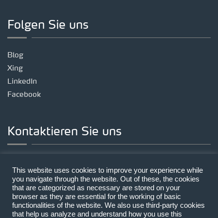
Folgen Sie uns
Blog
Xing
LinkedIn
Facebook
Kontaktieren Sie uns
Standort München
This website uses cookies to improve your experience while
Landsberger Straße 191, 80687 München
you navigate through the website. Out of these, the cookies
that are categorized as necessary are stored on your
Telefon:
+49 89 | 212314-0
browser as they are essential for the working of basic
E-Mail:
mail@lecon.eu
functionalities of the website. We also use third-party cookies
that help us analyze and understand how you use this