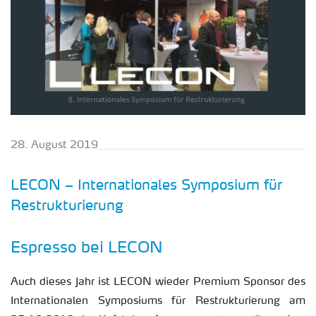
28. Au­gust 2019
LECON – In­ter­na­tio­na­les Sym­po­si­um für
Re­struk­tu­rie­rung
Es­pres­so bei LECON
Auch die­ses Jahr ist LECON wie­der Pre­mi­um Spon­sor des
In­ter­na­tio­na­len Sym­po­si­ums für Re­struk­tu­rie­rung am