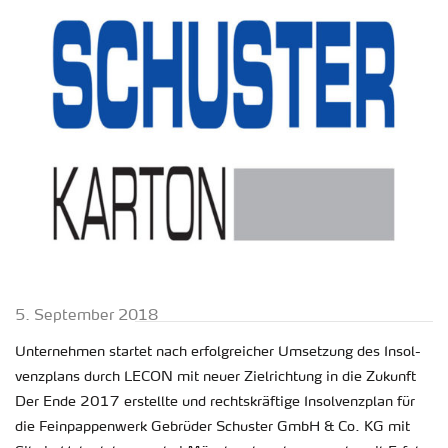
5. Sep­tem­ber 2018
Un­ter­neh­men star­tet nach er­folg­rei­cher Um­set­zung des In­sol­
venz­plans durch LECON mit neuer Ziel­rich­tung in die Zu­kunft
Der Ende 2017 er­stell­te und rechts­kräf­ti­ge In­sol­venz­plan für
die Fein­pap­pen­werk Ge­brü­der Schus­ter GmbH & Co. KG mit