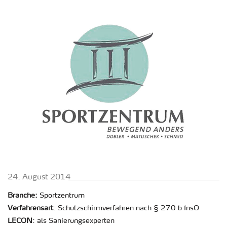
24. Au­gust 2014
Bran­che:
Sport­zen­trum
Ver­fah­rens­art
: Schutz­schirm­ver­fah­ren nach § 270 b InsO
LECON
: als Sa­nie­rungs­ex­per­ten