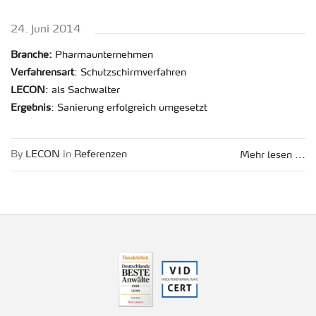
24. Juni 2014
Bran­che:
Phar­ma­un­ter­neh­men
Ver­fah­rens­art
: Schutz­schirm­ver­fah­ren
LECON
: als Sach­wal­ter
Er­geb­nis
: Sa­nie­rung er­folg­reich um­ge­setzt
By
LECON
in
Re­fe­ren­zen
Mehr lesen ...