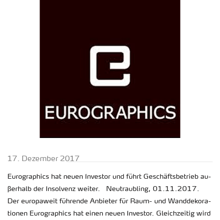
17. De­zem­ber 2017
Eu­ro­gra­phics hat neuen In­ves­tor und führt Ge­schäfts­be­trieb au­
ßer­halb der In­sol­venz wei­ter. Neu­trau­b­ling, 01.11.2017.
Der eu­ro­pa­weit füh­ren­de An­bie­ter für Raum- und Wand­de­ko­ra­
tio­nen Eu­ro­gra­phics hat einen neuen In­ves­tor. Gleich­zei­tig wird