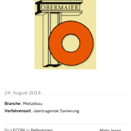
24. Au­gust 2014
Bran­che:
Me­tall­bau
Ver­fah­rens­art
: über­tra­gen­de Sa­nie­rung
By
LECON
in
Re­fe­ren­zen
Mehr lesen ...