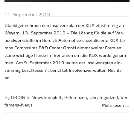
11. Sep­tem­ber 2019
Gläu­bi­ger neh­men den In­sol­venz­plan der KDX ein­stim­mig an
Weyarn, 13. Sep­tem­ber 2019 – Die Lö­sung für die auf Ver­
bund­werk­stof­fe im Be­reich Au­to­mo­ti­ve spe­zia­li­sier­te KDX Eu­
ro­pe Com­po­si­tes R&D Cen­ter GmbH nimmt wei­ter Form an:
„Eine wich­ti­ge Hürde im Ver­fah­ren um die KDX wurde ge­nom­
men. Am 9. Sep­tem­ber 2019 wurde der In­sol­venz­plan ein­
stim­mig be­schlos­sen“, be­rich­tet In­sol­venz­ver­wal­ter, Rechts­
an...
By
LECON
in
News kom­plett
,
Re­fe­ren­zen
,
Un­ca­te­go­ri­zed
,
Ver­
fah­rens-News
Mehr lesen ...