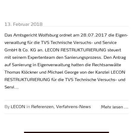
13. Fe­bru­ar 2018
Das Amts­ge­richt Wolfs­burg ord­net am 28.07.2017 die Ei­gen­
ver­wal­tung für die TVS Tech­ni­sche Ver­suchs- und Ser­vice
GmbH & Co. KG an. LECON RE­STRUK­TU­RIE­RUNG steu­ert
mit sei­nem Ex­per­ten­team den Sa­nie­rungs­pro­zess. Den An­trag
auf Sa­nie­rung in Ei­gen­ver­wal­tung hat­ten die Rechts­an­wäl­te
Tho­mas Klöck­ner und Mi­cha­el Ge­or­ge von der Kanz­lei LECON
RE­STRUK­TU­RIE­RUNG für die TVS Tech­ni­sche Ver­suchs- und
Servi...
By
LECON
in
Re­fe­ren­zen
,
Ver­fah­rens-News
Mehr lesen ...