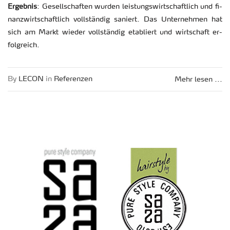
Er­geb­nis
: Ge­sell­schaf­ten wur­den leis­tungs­wirt­schaft­lich und fi­
nanz­wirt­schaft­lich voll­stän­dig sa­niert. Das Un­ter­neh­men hat
sich am Markt wie­der voll­stän­dig eta­bliert und wirt­schaft er­
folg­reich.
By
LECON
in
Re­fe­ren­zen
Mehr lesen ...