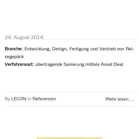
24. Au­gust 2014
Bran­che:
Ent­wick­lung, De­sign, Fer­ti­gung und Ver­trieb von Rei­
se­ge­päck
Ver­fah­rens­art
: über­tra­gen­de Sa­nie­rung mit­tels Asset Deal
By
LECON
in
Re­fe­ren­zen
Mehr lesen ...