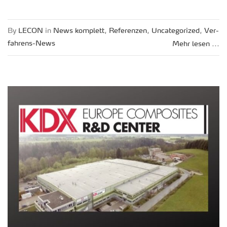
By
LECON
in
News kom­plett
,
Re­fe­ren­zen
,
Un­ca­te­go­ri­zed
,
Ver­
fah­rens-News
Mehr lesen ...