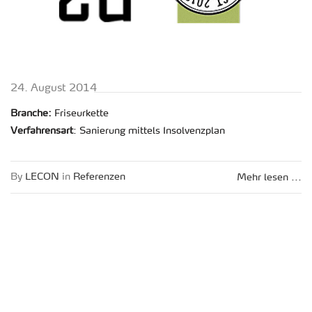
24. Au­gust 2014
Bran­che:
Fri­seur­ket­te
Ver­fah­rens­art
: Sa­nie­rung mit­tels In­sol­venz­plan
By
LECON
in
Re­fe­ren­zen
Mehr lesen ...