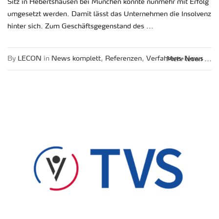
Sitz in He­berts­hau­sen bei Mün­chen konn­te nun­mehr mit Er­folg
um­ge­setzt wer­den. Damit lässt das Un­ter­neh­men die In­sol­venz
hin­ter sich. Zum Ge­schäfts­ge­gen­stand des ...
By
LECON
in
News kom­plett
,
Re­fe­ren­zen
,
Ver­fah­rens-News
Mehr lesen ...