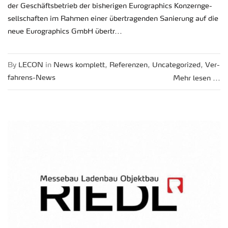
der Ge­schäfts­be­trieb der bis­he­ri­gen Eu­ro­gra­phics Kon­zern­ge­
sell­schaf­ten im Rah­men einer über­tra­gen­den Sa­nie­rung auf die
neue Eu­ro­gra­phics GmbH übertr...
By
LECON
in
News kom­plett
,
Re­fe­ren­zen
,
Un­ca­te­go­ri­zed
,
Ver­
fah­rens-News
Mehr lesen ...