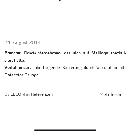
24. Au­gust 2014
Bran­che:
Druck­un­ter­neh­men, das sich auf Mai­lings spe­zia­li­
siert hatte.
Ver­fah­rens­art
: über­tra­gen­de Sa­nie­rung durch Ver­kauf an die
Dat­a­co­lor-Grup­pe.
By
LECON
in
Re­fe­ren­zen
Mehr lesen ...