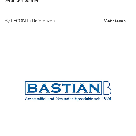
ver­äu­ßert wer­den.
By
LECON
in
Re­fe­ren­zen
Mehr lesen ...