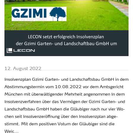
12. Au­gust 2022
In­sol­venz­plan Gzimi Gar­ten- und Land­schafts­bau GmbH in dem
Ab­stim­mungs­ter­min vom 10.08.2022 vor dem Amts­ge­richt
Mün­chen mit über­wäl­ti­gen­der Mehr­heit an­ge­nom­men In dem
In­sol­venz­ver­fah­ren über das Ver­mö­gen der Gzimi Gar­ten- und
Land­schafts­bau GmbH haben die Gläu­bi­ger nach nur vier Wo­
chen seit In­sol­ven­zer­öff­nung über den In­sol­venz­plan ab­ge­
stimmt. Mit dem po­si­ti­ven Votum der Gläu­bi­ger sind die
Weic...