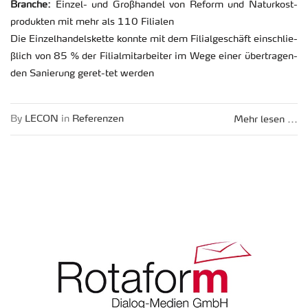
Bran­che:
Ein­zel- und Gro­ßhan­del von Re­form und Na­tur­kost­
pro­duk­ten mit mehr als 110 Fi­lia­len
Die Ein­zel­han­dels­ket­te konn­te mit dem Fi­li­al­ge­schäft ein­schlie­
ß­lich von 85 % der Fi­li­al­mit­ar­bei­ter im Wege einer über­tra­gen­
den Sa­nie­rung geret-tet wer­den
By
LECON
in
Re­fe­ren­zen
Mehr lesen ...